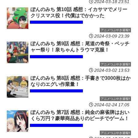
2024-03-18 23:51
ぽんのみち 第10話 感想：イカサマでメリー
クリスマス役！代償はでかかった
アニメつぶやき速報‼︎
2024-03-09 23:39
ぽんのみち 第9話 感想：尾道の奇祭・ベッチ
ャー祭り！泉ちゃんトラウマ克服！
アニメつぶやき速報‼︎
2024-03-02 13:53
ぽんのみち 第8話 感想：手書きで3000枚はか
なりのエグい作業量！
アニメつぶやき速報‼︎
2024-02-24 17:05
ぽんのみち 第7話 感想：純金の麻雀牌はおい
くら万円？豪華商品ありのビーチでゲーム！
アニメつぶやき速報‼︎