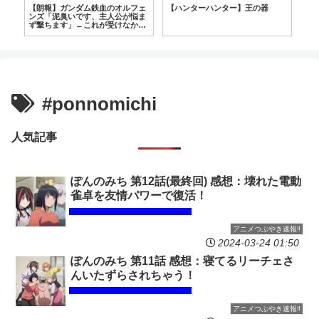
ップ
【朗報】ガンダム鉄血のオルフェ
【ハンターハンター】王の器
【
ンズ「泥臭いです、主人公が悩ま
あ
ず撃ちます」←これが受けなかっ
っ
た理由ｗｗｗ
#ponnomichi
人気記事
ぽんのみち 第12話(最終回) 感想：壊れた電動
雀卓を友情パワーで復活！
アニメつぶやき速報‼︎
2024-03-24 01:50
ぽんのみち 第11話 感想：寝てるリーチェさ
んいたずらされちゃう！
アニメつぶやき速報‼︎