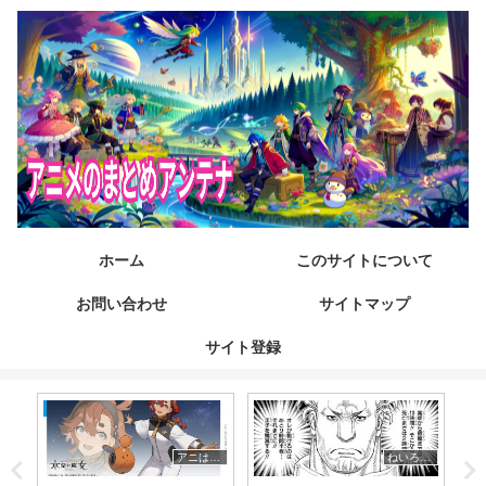
ホーム
このサイトについて
お問い合わせ
サイトマップ
サイト登録
ねいろ速報さん
アニはつ -アニメ発信場-
ねいろ速報さん