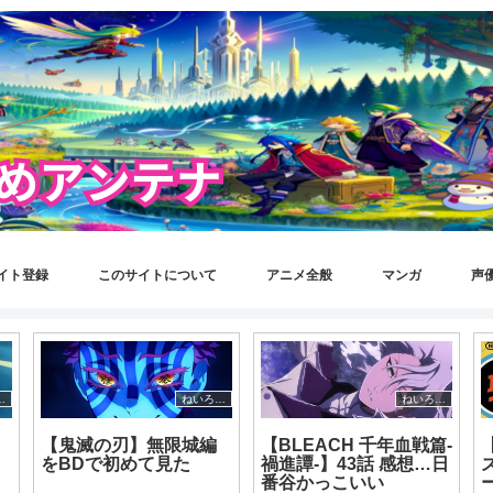
イト登録
このサイトについて
アニメ全般
マンガ
声
速報さん
ねいろ速報さん
ねいろ速報さん
【鬼滅の刃】無限城編
【BLEACH 千年血戦篇-
をBDで初めて見た
禍進譚-】43話 感想…日
番谷かっこいい