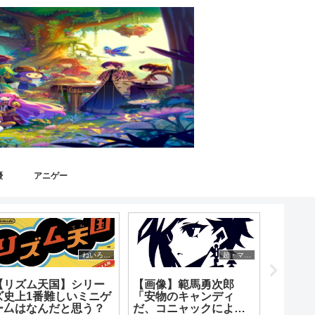
優
アニゲー
ねいろ速報さん
超・マンガ速報
【リズム天国】シリー
【画像】範馬勇次郎
【悲報
ズ史上1番難しいミニゲ
「安物のキャンディ
通の大
ー厶はなんだと思う？
だ、コニャックによく
品な時