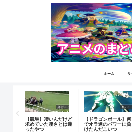
ホーム
サ
ねいろ速報さん
ぎあちゃんねる（仮）
ねいろ
】たまに
【競馬】凄いんだけど
【ドラゴンボール】何
しくな
求めていた凄さとは違
でオラ達のパワーに負
ったやつ
けたんだこいつ