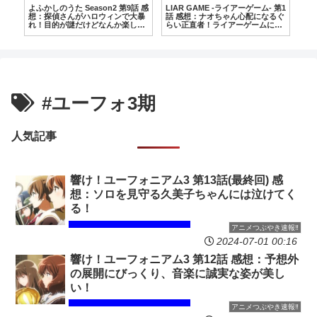
放
よふかしのうた Season2 第9話 感
LIAR GAME -ライアーゲーム- 第1
と
想：探偵さんがハロウィンで大暴
話 感想：ナオちゃん心配になるぐ
た
れ！目的が謎だけどなんか楽しそ
らい正直者！ライアーゲームに圧
う！
倒的に向いてない！
#ユーフォ3期
人気記事
響け！ユーフォニアム3 第13話(最終回) 感
想：ソロを見守る久美子ちゃんには泣けてく
る！
アニメつぶやき速報‼︎
2024-07-01 00:16
響け！ユーフォニアム3 第12話 感想：予想外
の展開にびっくり、音楽に誠実な姿が美し
い！
アニメつぶやき速報‼︎