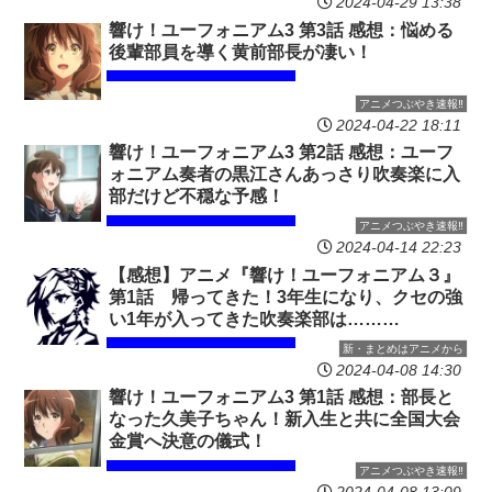
2024-04-29 13:38
響け！ユーフォニアム3 第3話 感想：悩める
後輩部員を導く黄前部長が凄い！
アニメつぶやき速報‼︎
2024-04-22 18:11
響け！ユーフォニアム3 第2話 感想：ユーフ
ォニアム奏者の黒江さんあっさり吹奏楽に入
部だけど不穏な予感！
アニメつぶやき速報‼︎
2024-04-14 22:23
【感想】アニメ『響け！ユーフォニアム３』
第1話 帰ってきた！3年生になり、クセの強
い1年が入ってきた吹奏楽部は………
新・まとめはアニメから
2024-04-08 14:30
響け！ユーフォニアム3 第1話 感想：部長と
なった久美子ちゃん！新入生と共に全国大会
金賞へ決意の儀式！
アニメつぶやき速報‼︎