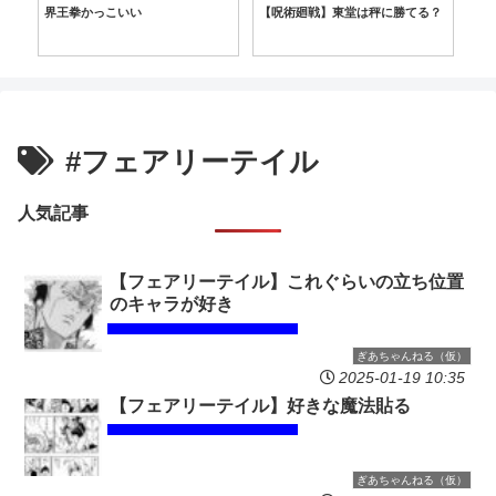
ク
界王拳かっこいい
【呪術廻戦】東堂は秤に勝てる？
【
ひ
を
は
#フェアリーテイル
人気記事
【フェアリーテイル】これぐらいの立ち位置
のキャラが好き
ぎあちゃんねる（仮）
2025-01-19 10:35
【フェアリーテイル】好きな魔法貼る
ぎあちゃんねる（仮）