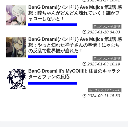
2025-01-17 10:41
BanG Dream!(バンドリ) Ave Mujica 第2話 感
想：睦ちゃんがどんどん壊れていく！誰かフ
ォローしないと！
アニメつぶやき速報‼︎
2025-01-10 04:03
BanG Dream!(バンドリ) Ave Mujica 第1話 感
想：やっと知れた祥子さんの事情！にゃむち
の反乱で世界観が崩れた！
アニメつぶやき速報‼︎
2025-01-03 16:19
BanG Dream! It’s MyGO!!!!!: 注目のキャラク
ターとファンの反応
新・まとめはアニメから
2024-09-11 15:30