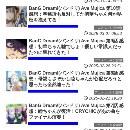
2025-03-14 09:53
BanG Dream!(バンドリ) Ave Mujica 第10話
感想：事務所も反対してた初華ちゃん何か秘
密を抱えてる！
アニメつぶやき速報‼︎
2025-03-07 06:53
BanG Dream!(バンドリ) Ave Mujica 第9話 感
想：初華ちゃん嘘でしょ！優しい常識人だっ
たのに壊れてきた！
アニメつぶやき速報‼︎
2025-02-28 20:51
BanG Dream!(バンドリ) Ave Mujica 第8話 感
想：母親もさぞかし睦ちゃんが心配だろうと
思ったら全然違った！
アニメつぶやき速報‼︎
2025-02-21 19:28
BanG Dream!(バンドリ) Ave Mujica 第7話 感
想：睦ちゃんが復活！CRYCHICがあの曲を
ファイナル演奏！
アニメつぶやき速報‼︎