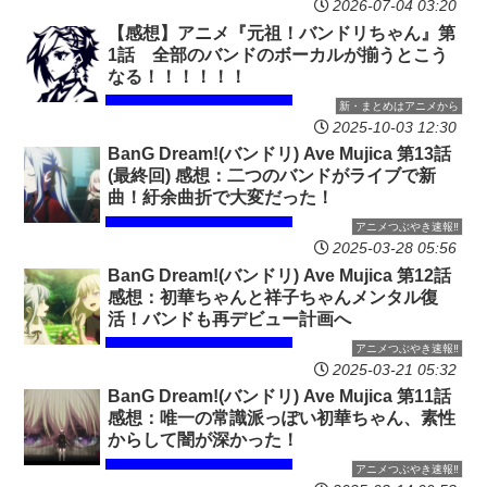
2026-07-04 03:20
【感想】アニメ『元祖！バンドリちゃん』第
1話 全部のバンドのボーカルが揃うとこう
なる！！！！！！
新・まとめはアニメから
2025-10-03 12:30
BanG Dream!(バンドリ) Ave Mujica 第13話
(最終回) 感想：二つのバンドがライブで新
曲！紆余曲折で大変だった！
アニメつぶやき速報‼︎
2025-03-28 05:56
BanG Dream!(バンドリ) Ave Mujica 第12話
感想：初華ちゃんと祥子ちゃんメンタル復
活！バンドも再デビュー計画へ
アニメつぶやき速報‼︎
2025-03-21 05:32
BanG Dream!(バンドリ) Ave Mujica 第11話
感想：唯一の常識派っぽい初華ちゃん、素性
からして闇が深かった！
アニメつぶやき速報‼︎