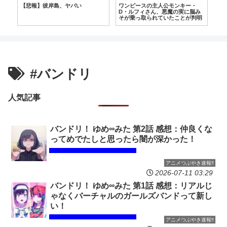
【悲報】彼岸島、ヤバい
ワンピースの主人公モンキー・
レ
D・ルフィさん、悪魔の実に脳み
ル
そが乗っ取られていたことが判明
#バンドリ
人気記事
バンドリ！ ゆめ∞みた 第2話 感想：仲良くな
ってめでたしと思ったら闇が深かった！
アニメつぶやき速報‼︎
2026-07-11 03:29
バンドリ！ ゆめ∞みた 第1話 感想：リアルじ
ゃなくバーチャルのガールズバンドって新し
い！
アニメつぶやき速報‼︎