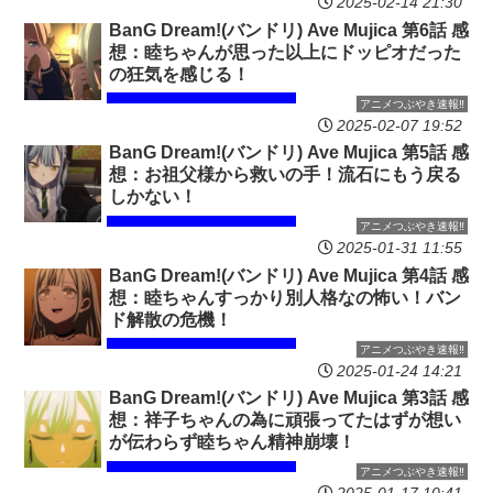
2025-02-14 21:30
BanG Dream!(バンドリ) Ave Mujica 第6話 感
想：睦ちゃんが思った以上にドッピオだった
の狂気を感じる！
アニメつぶやき速報‼︎
2025-02-07 19:52
BanG Dream!(バンドリ) Ave Mujica 第5話 感
想：お祖父様から救いの手！流石にもう戻る
しかない！
アニメつぶやき速報‼︎
2025-01-31 11:55
BanG Dream!(バンドリ) Ave Mujica 第4話 感
想：睦ちゃんすっかり別人格なの怖い！バン
ド解散の危機！
アニメつぶやき速報‼︎
2025-01-24 14:21
BanG Dream!(バンドリ) Ave Mujica 第3話 感
想：祥子ちゃんの為に頑張ってたはずが想い
が伝わらず睦ちゃん精神崩壊！
アニメつぶやき速報‼︎