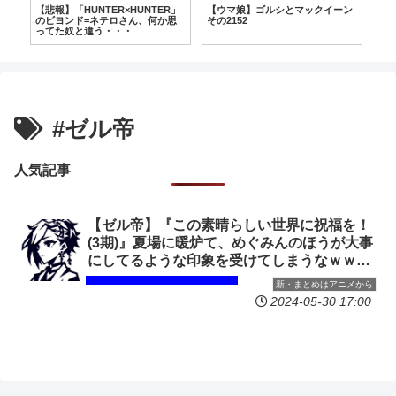
際
【悲報】「HUNTER×HUNTER」
【ウマ娘】ゴルシとマックイーン
【
分
のビヨンド=ネテロさん、何か思
その2152
越
ってた奴と違う・・・
#ゼル帝
人気記事
【ゼル帝】『この素晴らしい世界に祝福を！
(3期)』夏場に暖炉て、めぐみんのほうが大事
にしてるような印象を受けてしまうなｗｗｗ
ｗｗ
新・まとめはアニメから
2024-05-30 17:00